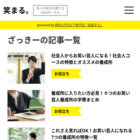
笑まる。
芸人の卵を応援する
Webポータル
powered by
賃料6万円以下専門店「部屋まる」
ざっきーの記事一覧
社会人からお笑い芸人になる！社会人コ
ースの特徴とオススメの養成所
お役立ち
養成所に入りたい方必見！６つのお笑い
芸人養成所の学費まとめ
お役立ち
これさえ見ればOK！お笑い芸人になれる
7つの養成所の特徴一覧