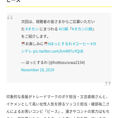
次回は、視聴者の皆さまからご応募いただい
た
#オカン
にまつわる
#川柳
『
#オカン川柳
』
をご紹介します。
お楽しみに
#ほっとするわ
#コーヒー
#カ
ンテレ
pic.twitter.com/kmMt7uYQxB
— ほっとするわ (@hottosuruwa2154)
November 18, 2019
印象的な長髪がトレードマークのボケ担当・又吉直樹さんと、
イケメンとして高い女性人気を誇るツッコミ担当・綾部祐二さ
んによるお笑いコンビ「ピース」。漫才やコントの実力はもち