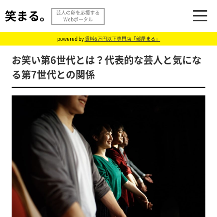
笑まる。
芸人の卵を応援する
Webポータル
powered by
賃料6万円以下専門店「部屋まる」
お笑い第6世代とは？代表的な芸人と気にな
る第7世代との関係