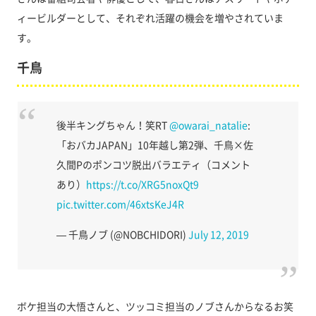
ィービルダーとして、それぞれ活躍の機会を増やされていま
す。
千鳥
後半キングちゃん！笑RT
@owarai_natalie
:
「おバカJAPAN」10年越し第2弾、千鳥×佐
久間Pのポンコツ脱出バラエティ（コメント
あり）
https://t.co/XRG5noxQt9
pic.twitter.com/46xtsKeJ4R
— 千鳥ノブ (@NOBCHIDORI)
July 12, 2019
ボケ担当の大悟さんと、ツッコミ担当のノブさんからなるお笑