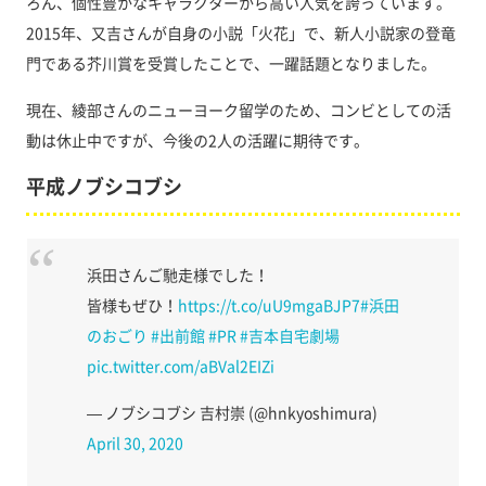
ろん、個性豊かなキャラクターから高い人気を誇っています。
2015年、又吉さんが自身の小説「火花」で、新人小説家の登竜
門である芥川賞を受賞したことで、一躍話題となりました。
現在、綾部さんのニューヨーク留学のため、コンビとしての活
動は休止中ですが、今後の2人の活躍に期待です。
平成ノブシコブシ
浜田さんご馳走様でした！
皆様もぜひ！
https://t.co/uU9mgaBJP7
#浜田
のおごり
#出前館
#PR
#吉本自宅劇場
pic.twitter.com/aBVal2EIZi
— ノブシコブシ 吉村崇 (@hnkyoshimura)
April 30, 2020