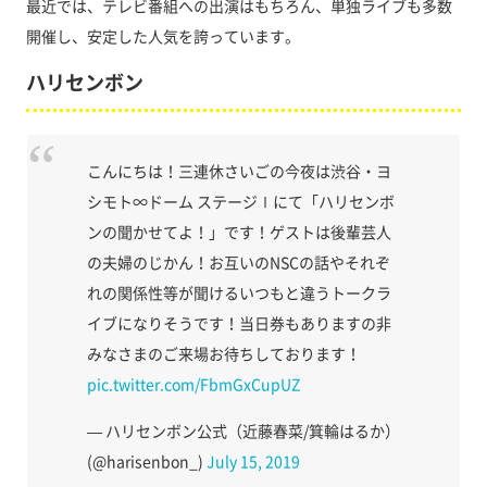
最近では、テレビ番組への出演はもちろん、単独ライブも多数
開催し、安定した人気を誇っています。
ハリセンボン
こんにちは！三連休さいごの今夜は渋谷・ヨ
シモト∞ドーム ステージⅠにて「ハリセンボ
ンの聞かせてよ！」です！ゲストは後輩芸人
の夫婦のじかん！お互いのNSCの話やそれぞ
れの関係性等が聞けるいつもと違うトークラ
イブになりそうです！当日券もありますの非
みなさまのご来場お待ちしております！
pic.twitter.com/FbmGxCupUZ
— ハリセンボン公式（近藤春菜/箕輪はるか）
(@harisenbon_)
July 15, 2019