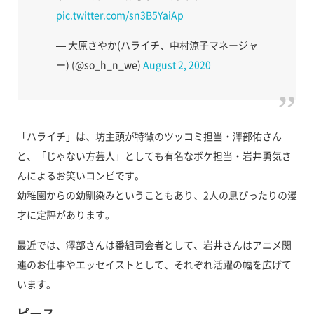
pic.twitter.com/sn3B5YaiAp
— 大原さやか(ハライチ、中村涼子マネージャ
ー) (@so_h_n_we)
August 2, 2020
「ハライチ」は、坊主頭が特徴のツッコミ担当・澤部佑さん
と、「じゃない方芸人」としても有名なボケ担当・岩井勇気さ
んによるお笑いコンビです。
幼稚園からの幼馴染みということもあり、2人の息ぴったりの漫
才に定評があります。
最近では、澤部さんは番組司会者として、岩井さんはアニメ関
連のお仕事やエッセイストとして、それぞれ活躍の幅を広げて
います。
ピース