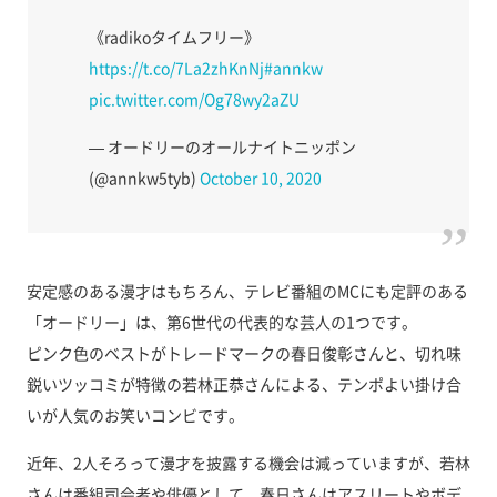
《radikoタイムフリー》
https://t.co/7La2zhKnNj
#annkw
pic.twitter.com/Og78wy2aZU
— オードリーのオールナイトニッポン
(@annkw5tyb)
October 10, 2020
安定感のある漫才はもちろん、テレビ番組のMCにも定評のある
「オードリー」は、第6世代の代表的な芸人の1つです。
ピンク色のベストがトレードマークの春日俊彰さんと、切れ味
鋭いツッコミが特徴の若林正恭さんによる、テンポよい掛け合
いが人気のお笑いコンビです。
近年、2人そろって漫才を披露する機会は減っていますが、若林
さんは番組司会者や俳優として、春日さんはアスリートやボデ