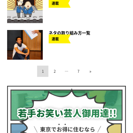
連載
ネタの取り組み方一覧
連載
»
1
2
…
7