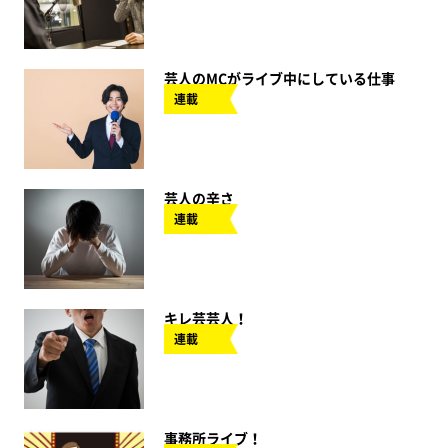
芸人のMCがライブ中にしている仕事
連載
芸人の辛さ
連載
キレ芸芸人！
連載
事務所ライブ！