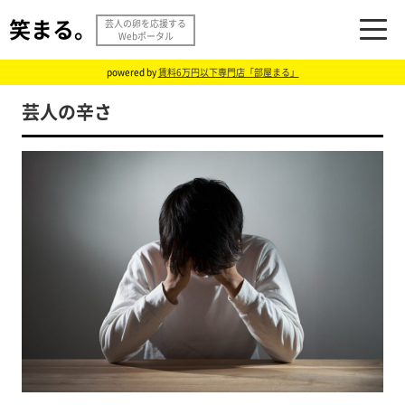
笑まる。
芸人の卵を応援する
Webポータル
powered by
賃料6万円以下専門店「部屋まる」
芸人の辛さ