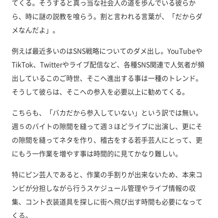
てくる。そうすると真っ当な社会人の道を歩んでいる彼らか
ら、時に謎の説教を喰らう。割と言われる言葉が、「だからダ
メなんだよ」。
例えば最近多いのはSNS戦略についてのダメ出し。YouTubeや
TikTok、Twitterやライブ配信など、各種SNS関連で人気者が頻
出しているこのご時世、そこへ進出する事は一種のトレンド。
そうして彼らは、そこへの参入を必要以上に勧めてくる。
こちらも、「バカだから参入していない」という訳では無い。
週５のバイトの隙間を縫って週３ほどライブに出演し、更にそ
の隙間を縫ってネタを作り、稽古をする若手芸人にとって、更
にもう一作業を増やす事は時間的に見てかなり難しい。
特にピン芸人であると、作業の手割りが出来ないため、本来コ
ンビが分担しながら行うスケジュール管理やライブ情報の収
集、コント衣装道具を探しに街へ飛び出す時間も必要になって
くる。