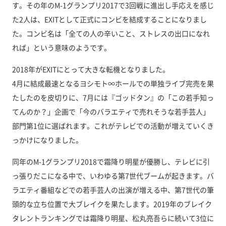
す。その年のM-1グランプリ2017で3回戦に進出し手応えを感じ
た2人は、EXITとして正式にコンビを結成することになりまし
た。コンビ名は「全ての人の辛いこと、ストレスの出口になれ
れば」という意味のようです。
2018年がEXITにとって大きな転機となりました。
4月に結成最速となるヨシモト∞ホールでの単独ライブ完売を果
たしたのを皮切りに、7月には『ゴッドタン』の「この若手知っ
てんのか？」企画で「今のバラエティで売れそうな若手芸人」
部門第1位に選ばれます。これがテレビでの活動が増えていくき
っかけになりました。
同年のM-1グランプリ2018で霜降り明星が優勝し、テレビに引
っ張りだこになる中で、いわゆる第7世代ブームが起きます。バ
ラエティ番組などでの若手芸人の出演が増える中、第7世代の筆
頭的な立ち位置で大ブレイクを果たします。2019年のブレイク
タレントランキングでは霜降り明星、松丸亮吾らに続いて3位に