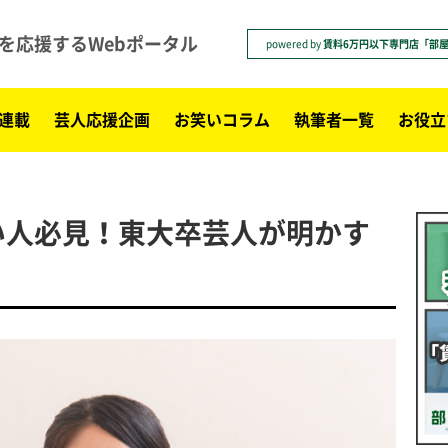
を応援するWebポータル
powered by
賃料6万円以下専門店「部
連載
芸人応援企画
お笑いコラム
執筆者一覧
お役立
い人必見！東大卒芸人が明かす