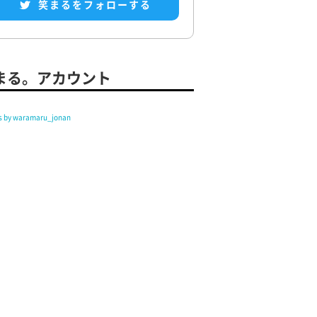
笑まるをフォローする
まる。アカウント
s by waramaru_jonan