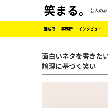
笑まる。
芸人の卵
養成所
事務所
インタビュー
面白いネタを書きた
論理に基づく笑い