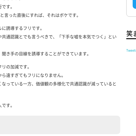
行です。
」と言った直後にすれば、それはボケです。
ルに誘導するフリです。
笑
や共通認識とでも言うべきで、「下手な嘘を本気でつく」とい
Tweet
、聞き手の目線を誘導することができています。
フリの加減です。
から遠すぎてもフリになりません。
くなっている一方、価値観の多様化で共通認識が減っていると
人です。