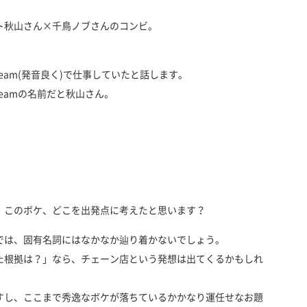
ト秋山さん×千鳥ノブさんのコンビ。
am(発音良く)で仕事していたと話します。
eamの名前だと秋山さん。
、このボケ、どこを出発点に考えたと思います？
では、固有名詞にはなかなか辿り着かないでしょう。
た根拠は？」なら、チェーン店という発想は出てくるかもしれ
すし、ここまで秀逸なボケが落ちているかかなり運任せなお題