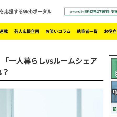
を応援するWebポータル
powered by
賃料6万円以下専門店「部
連載
芸人応援企画
お笑いコラム
執筆者一覧
お役立
「一人暮らしvsルームシェア
れ？