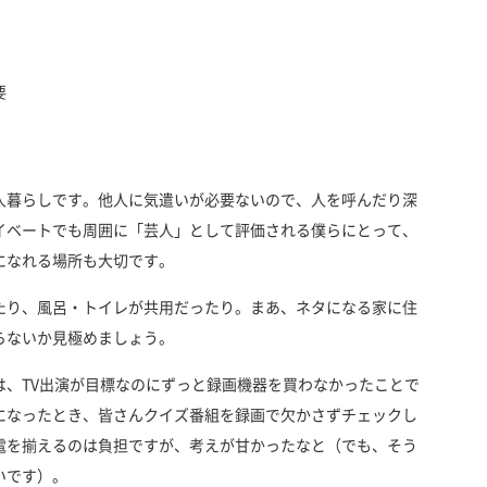
要
人暮らしです。他人に気遣いが必要ないので、人を呼んだり深
イベートでも周囲に「芸人」として評価される僕らにとって、
になれる場所も大切です。
たり、風呂・トイレが共用だったり。まあ、ネタになる家に住
らないか見極めましょう。
は、TV出演が目標なのにずっと録画機器を買わなかったことで
になったとき、皆さんクイズ番組を録画で欠かさずチェックし
電を揃えるのは負担ですが、考えが甘かったなと（でも、そう
いです）。