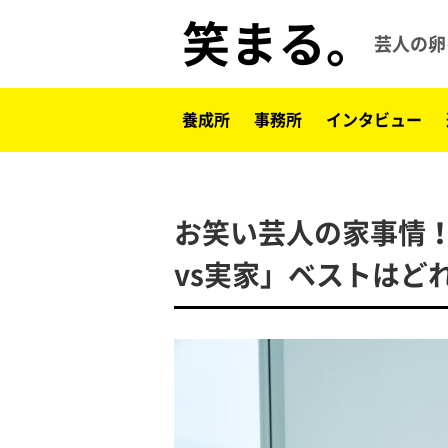
笑まる。
芸人の卵
養成所
事務所
インタビュー
お笑い芸人の家事情！
vs実家」ベストはど