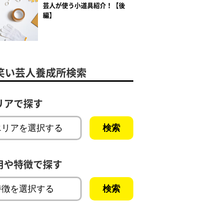
芸人が使う小道具紹介！【後
編】
笑い芸人養成所検索
リアで探す
用や特徴で探す