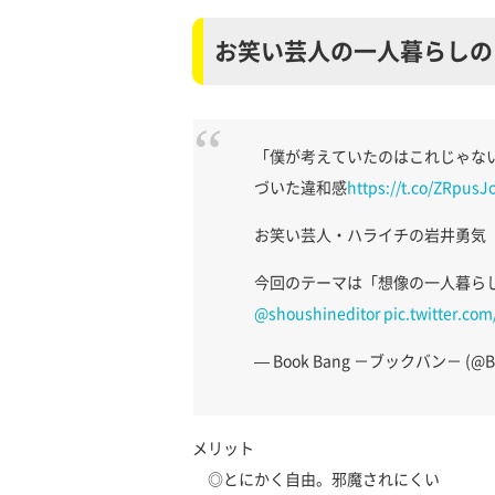
お笑い芸人の一人暮らしの
「僕が考えていたのはこれじゃな
づいた違和感
https://t.co/ZRpusJ
お笑い芸人・ハライチの岩井勇気
今回のテーマは「想像の一人暮ら
@shoushineditor
pic.twitter.c
— Book Bang －ブックバン－ (@Bo
メリット
◎とにかく自由。邪魔されにくい