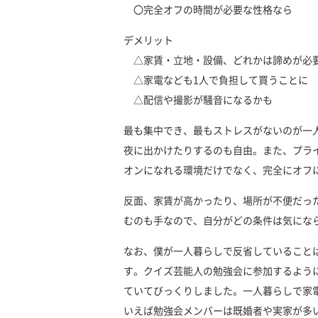
〇完全オフの時間が必要な性格なら
デメリット
△家賃・立地・設備、どれかは諦めが必
△家電なども1人で負担して買うことに
△配信や撮影が騒音になるかも
最も集中でき、最もストレスがないのが一
夜に出かけたりするのも自由。また、プラ
オンになれる環境だけでなく、完全にオフ
反面、家賃が高かったり、場所が不便だっ
むのも手なので、自分がどの条件は気にな
なお、僕が一人暮らしで反省していること
す。クイズ芸能人の勉強会に参加するよう
ていてびっくりしました。一人暮らしで家
いえば勉強会メンバーは既婚者や実家が多