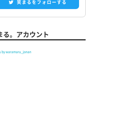
笑まるをフォローする
まる。アカウント
s by waramaru_jonan