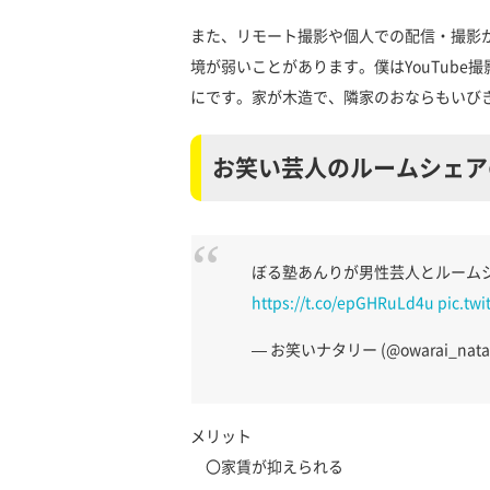
また、リモート撮影や個人での配信・撮影
境が弱いことがあります。僕はYouTub
にです。家が木造で、隣家のおならもいび
お笑い芸人のルームシェア
ぼる塾あんりが男性芸人とルーム
https://t.co/epGHRuLd4u
pic.tw
— お笑いナタリー (@owarai_natal
メリット
〇家賃が抑えられる