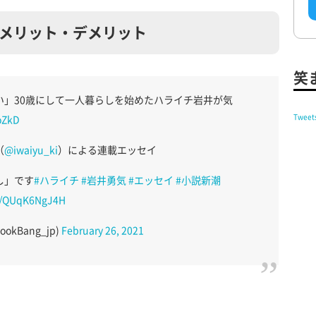
メリット・デメリット
笑
い」30歳にして一人暮らしを始めたハライチ岩井が気
Tweet
oZkD
（
@iwaiyu_ki
）による連載エッセイ
し」です
#ハライチ
#岩井勇気
#エッセイ
#小説新潮
om/QUqK6NgJ4H
okBang_jp)
February 26, 2021