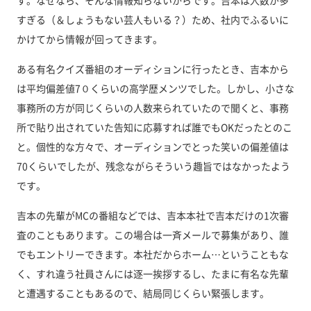
す。なぜなら、そんな情報知らないからです。吉本は人数が多
すぎる（＆しょうもない芸人もいる？）ため、社内でふるいに
かけてから情報が回ってきます。
ある有名クイズ番組のオーディションに行ったとき、吉本から
は平均偏差値7０くらいの高学歴メンツでした。しかし、小さな
事務所の方が同じくらいの人数来られていたので聞くと、事務
所で貼り出されていた告知に応募すれば誰でもOKだったとのこ
と。個性的な方々で、オーディションでとった笑いの偏差値は
70くらいでしたが、残念ながらそういう趣旨ではなかったよう
です。
吉本の先輩がMCの番組などでは、吉本本社で吉本だけの1次審
査のこともあります。この場合は一斉メールで募集があり、誰
でもエントリーできます。本社だからホーム…ということもな
く、すれ違う社員さんには逐一挨拶するし、たまに有名な先輩
と遭遇することもあるので、結局同じくらい緊張します。