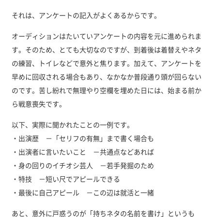
それは、アンケートの記入がよくあるからです。
オーディションはたいていアンケートの内容を元に進められま
す。そのため、とても大切なのですが、到着後は着替えやネタ
の練習、トイレなどで意外と焦ります。加えて、アンケートを
早めに回収される場合もあり、なかなか普段通り頭が回らない
のです。苦し紛れで無理やり空欄を埋めた日には、始まる前か
ら戦意喪失です。
以下、実際に聞かれたことの一例です。
・出演歴 －「セリフの有無」まで書く場合も
・出演者に言いたいこと －共通点などあれば
・身の回りのイチオシ芸人 －若手発掘のため
・特技 －短い尺でアピールできる
・最後に自己アピール －この辺は就活と一緒
あと、意外に戸惑うのが「持ちネタの名前を書け」というも