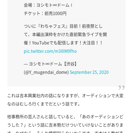
会場：ヨシモト∞ドームⅠ
チケット：前売1000円
ついに『わちゃフェス』目前！前夜祭とし
て、本編出演枠をかけた直前緊急ライブを開
催！YouTubeでも配信します！大注目！！
pic.twitter.com/m3IlIM9fho
— ヨシモト∞ドーム【渋谷】
(@Y_mugendai_dome)
September 25, 2020
これは吉本興業社内の話になりますが、オーディションで大変
なのはむしろ行くまでだという話です。
他事務所の芸人さんと話していると、「あのオーディションど
うした？」という話に吉本勢だけついていけないことがありま