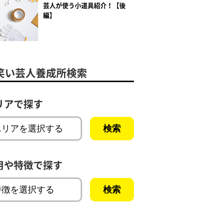
芸人が使う小道具紹介！【後
編】
笑い芸人養成所検索
リアで探す
用や特徴で探す