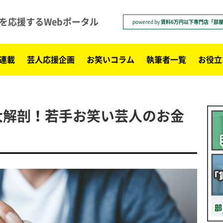
を応援するWebポータル
powered by
賃料6万円以下専門店「部
連載
芸人応援企画
お笑いコラム
執筆者一覧
お役立
大解剖！若手お笑い芸人のお金