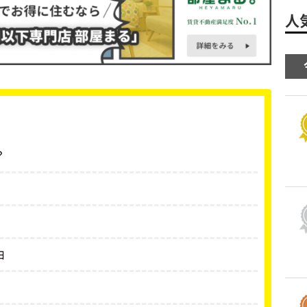
人
？
由