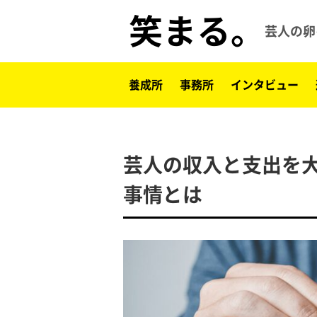
笑まる。
芸人の卵
養成所
事務所
インタビュー
芸人の収入と支出を
事情とは