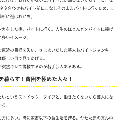
日だけは、おれがいないとバイト先が回らないから！」と、な
のネタ合わせもバイト前にこなしそのままバイトに行くため、こ
場所に選ばれがち。
ンカをした後、バイトに行く。人生のほとんどをバイトに捧げ
に多いイメージ。
で直近の目標を失い、さまよいだした芸人もバイトジャンキー
は優しい目で見てあげる。
が突然キレて説教するのが若手芸人あるある。
を暮らす！貧困を極めた人々！
たいというストイック・タイプと、働きたくないから芸人にな
いる。
く方に多い。時に家畜以下の食生活を誇る。ヤセた顔の真ん中