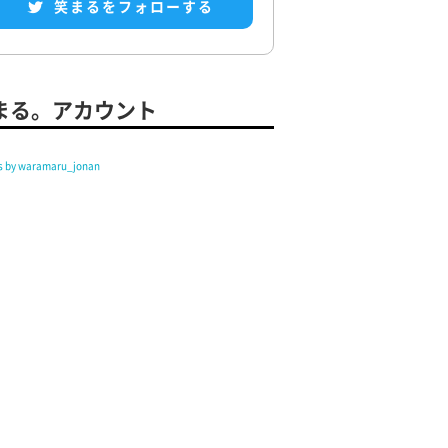
笑まるをフォローする
まる。アカウント
s by waramaru_jonan