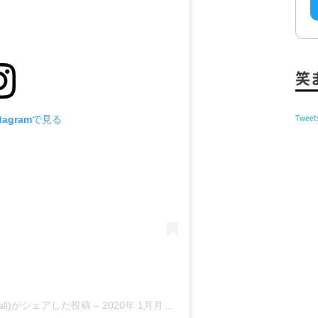
笑
tagramで見る
Tweet
all)がシェアした投稿
–
2020年 1月月19日午前3時18分PST