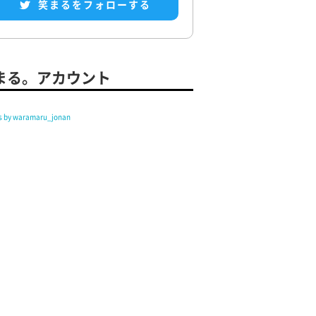
笑まるをフォローする
まる。アカウント
s by waramaru_jonan