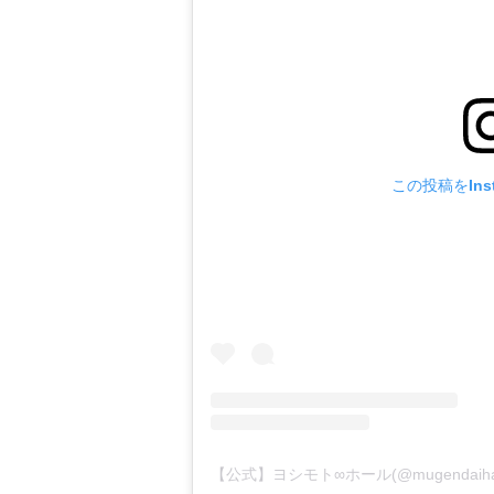
この投稿をIns
【公式】ヨシモト∞ホール(@mugendaih